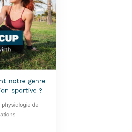
t notre genre
ion sportive ?
a physiologie de
lations