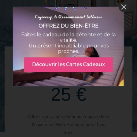
Cryorecup, le Ressourcement Intérieur
OFFREZ DU BIEN-ÊTRE
Faites le cadeau de la détente et de la
vitalité.
Un présent inoubliable pour vos
proches.
Découvrir les Cartes Cadeaux
1 Séance
25 €
Offrez-vous une expérience unique dans
l'univers de Wim Hof avec notre bain
froid.