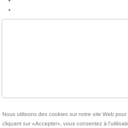
Cryorecup, le Ressourcement Intérieur
OFFREZ DU BIEN-ÊTRE
Faites le cadeau de la détente et de la vitalité.
Un présent inoubliable pour vos proches.
Découvrir les Cartes Cadeaux
Nous utilisons des cookies sur notre site Web pour 
cliquant sur «Accepter», vous consentez à l'utilisa