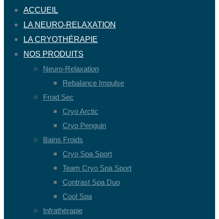
ACCUEIL
LA NEURO-RELAXATION
LA CRYOTHÉRAPIE
NOS PRODUITS
Neuro-Relaxation
Rebalance Impulse
Froid Sec
Cryo Arctic
Cryo Penguin
Bains Froids
Cryo Spa Sport
Team Cryo Spa Sport
Contrast Spa Duo
Cool Spa
Infrathérapie