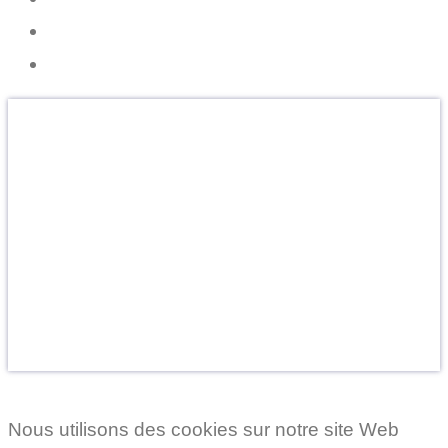
Cryorecup, le Ressourcement Intérieur
OFFREZ DU BIEN-ÊTRE
Faites le cadeau de la détente et de la vitalité.
Un présent inoubliable pour vos proches.
Découvrir les Cartes Cadeaux
Nous utilisons des cookies sur notre site Web