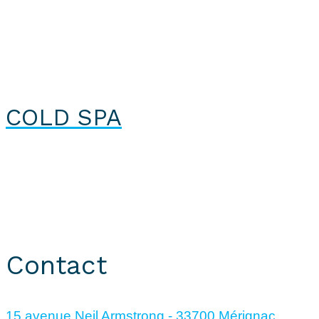
COLD SPA
CryoRecup © 2024. Tous droits réservés.
Site réalisé par
KUBOA
Contact
15 avenue Neil Armstrong - 33700 Mérignac