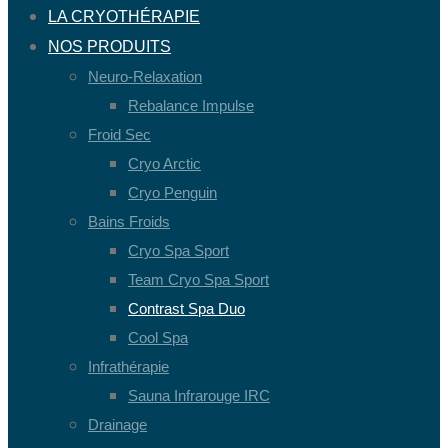
LA CRYOTHÉRAPIE
NOS PRODUITS
Neuro-Relaxation
Rebalance Impulse
Froid Sec
Cryo Arctic
Cryo Penguin
Bains Froids
Cryo Spa Sport
Team Cryo Spa Sport
Contrast Spa Duo
Cool Spa
Infrathérapie
Sauna Infrarouge IRC
Drainage