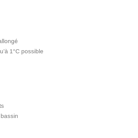
allongé
qu’à 1°C possible
ts
 bassin