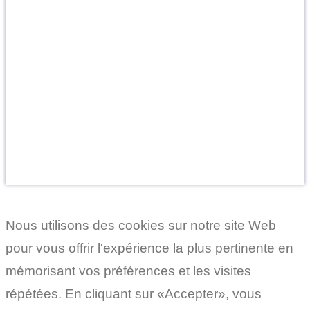
Cryorecup, le Ressourcement Intérieur
OFFREZ DU BIEN-ÊTRE
Faites le cadeau de la détente et de la vitalité.
Un présent inoubliable pour vos proches.
Découvrir les Cartes Cadeaux
Nous utilisons des cookies sur notre site Web
pour vous offrir l'expérience la plus pertinente en
mémorisant vos préférences et les visites
répétées. En cliquant sur «Accepter», vous