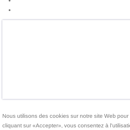
Cryorecup, le Ressourcement Intérieur
OFFREZ DU BIEN-ÊTRE
Faites le cadeau de la détente et de la vitalité.
Un présent inoubliable pour vos proches.
Découvrir les Cartes Cadeaux
Nous utilisons des cookies sur notre site Web pour 
cliquant sur «Accepter», vous consentez à l'utilisa