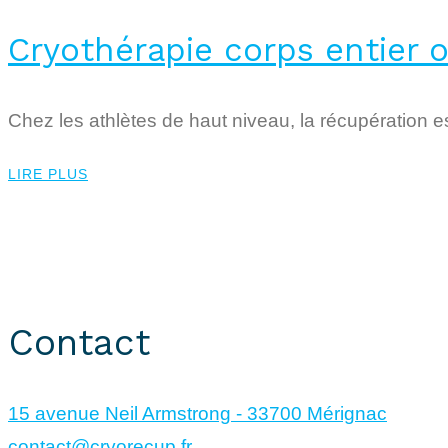
Cryothérapie corps entier o
Chez les athlètes de haut niveau, la récupération 
LIRE PLUS
CryoRecup © 2024. Tous droits réservés.
Site réalisé par
KUBOA
Contact
15 avenue Neil Armstrong - 33700 Mérignac
contact@cryorecup.fr