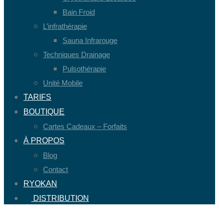
Bain Froid
L’infrathérapie
Sauna Infrarouge
Techniques Drainage
Pulsothérapie
Unité Mobile
TARIFS
BOUTIQUE
Cartes Cadeaux – Forfaits
À PROPOS
Blog
Contact
RYOKAN
DISTRIBUTION